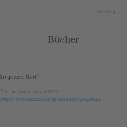
←
Alle Folgen
Bücher
in ganzer Kerl”
*
k
:
https://amzn.to/3s0X8FG
https://www.amazon.de/gp/product/3453408144/