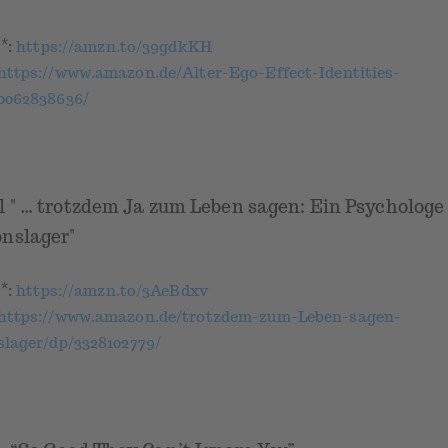
*
k
:
https://amzn.to/39gdkKH
https://www.amazon.de/Alter-Ego-Effect-Identities-
0062838636/
l " … trotzdem Ja zum Leben sagen: Ein Psychologe 
nslager"
*
k
:
https://amzn.to/3AeBdxv
https://www.amazon.de/trotzdem-zum-Leben-sagen-
lager/dp/3328102779/