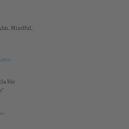
alm, Mindful,
ndful-
ia bis
e”
la-