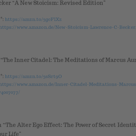
ker “A New Stoicism: Revised Edition”
*
k
:
https://amzn.to/3gcFlXz
https://www.amazon.de/New-Stoicism-Lawrence-C-Becker/
 “The Inner Citadel: The Meditations of Marcus Aur
*
k
:
https://amzn.to/3sSrt9O
https://www.amazon.de/Inner-Citadel-Meditations-Marcus
74007077/
“The Alter Ego Effect: The Power of Secret Identit
ur Life”