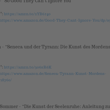
- “So Good They Can’t Ignore You”
*
k
:
https://amzn.to/2YB6r4o
https://www.amazon.de/Good-They-Cant-Ignore-You/dp/03
- “Seneca und der Tyrann: Die Kunst des Mordens
*
k
:
https://amzn.to/3o6sR6K
https://www.amazon.de/Seneca-Tyrann-Kunst-Mordens-
18760/
Sommer - “Die Kunst der Seelenruhe: Anleitung z