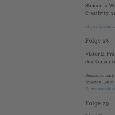
Stoicon-x Wo
Creativity, a
https://pathsto
Folge 26
Viktor E. Fr
das Konzentr
Bezahlter Lin
Amazon-Link:
Konzentrations
Folge 29