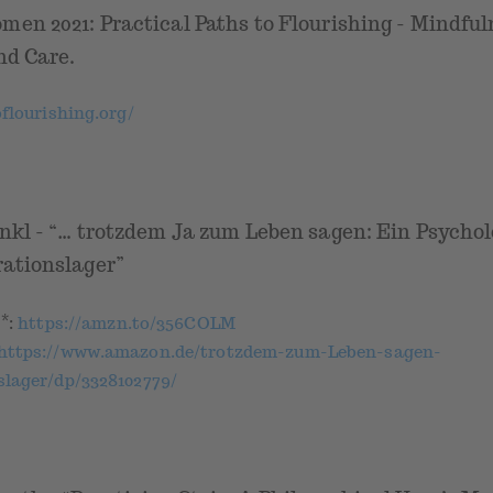
men 2021: Practical Paths to Flourishing - Mindful
nd Care.
flourishing.org/
ankl - “… trotzdem Ja zum Leben sagen: Ein Psychol
ationslager”
*
k
:
https://amzn.to/356COLM
https://www.amazon.de/trotzdem-zum-Leben-sagen-
lager/dp/3328102779/