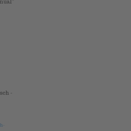
anual”
sch -
ch-