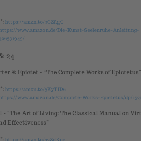
*
k
:
https://amzn.to/3CZf47I
https://www.amazon.de/Die-Kunst-Seelenruhe-Anleitung-
406591949/
& 24
rter & Epictet - “The Complete Works of Epictetus
*
k
:
https://amzn.to/3KyTID6
https://www.amazon.de/Complete-Works-Epictetus/dp/152
 - “The Art of Living: The Classical Manual on Vir
nd Effectiveness”
*
k
:
https://amzn.to/33ZdKpe