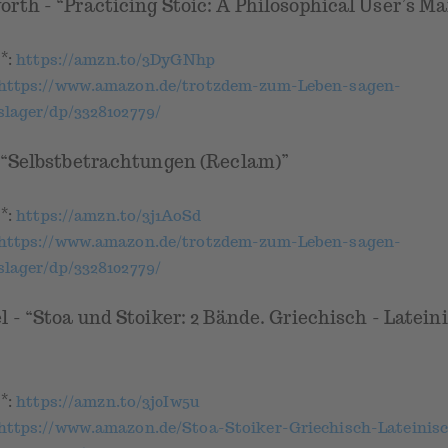
rth - “Practicing Stoic: A Philosophical User’s M
*
k
:
https://amzn.to/3DyGNhp
https://www.amazon.de/trotzdem-zum-Leben-sagen-
lager/dp/3328102779/
 “Selbstbetrachtungen (Reclam)”
*
k
:
https://amzn.to/3j1AoSd
https://www.amazon.de/trotzdem-zum-Leben-sagen-
lager/dp/3328102779/
 - “Stoa und Stoiker: 2 Bände. Griechisch - Lateini
*
k
:
https://amzn.to/3j0Iw5u
https://www.amazon.de/Stoa-Stoiker-Griechisch-Lateinis