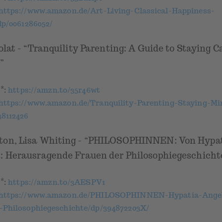
https://www.amazon.de/Art-Living-Classical-Happiness-
dp/0061286052/
olat - “Tranquility Parenting: A Guide to Staying C
”
*
k
:
https://amzn.to/35r46wt
https://www.amazon.de/Tranquility-Parenting-Staying-Mi
8112426
ton, Lisa Whiting - “PHILOSOPHINNEN: Von Hypat
: Herausragende Frauen der Philosophiegeschicht
*
k
:
https://amzn.to/3AESPV1
https://www.amazon.de/PHILOSOPHINNEN-Hypatia-Ange
-Philosophiegeschichte/dp/394872203X/