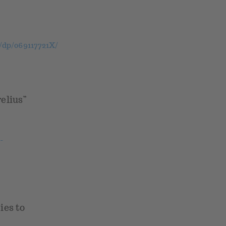
dp/069117721X/
elius”
-
ies to