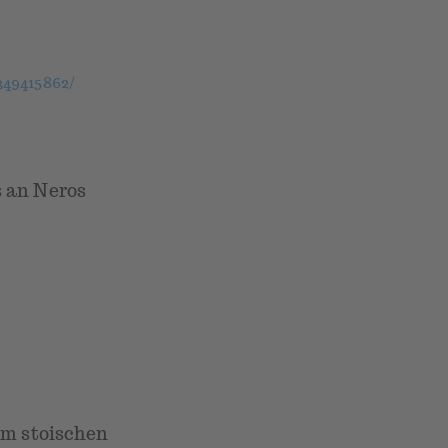
49415862/
 an Neros
um stoischen