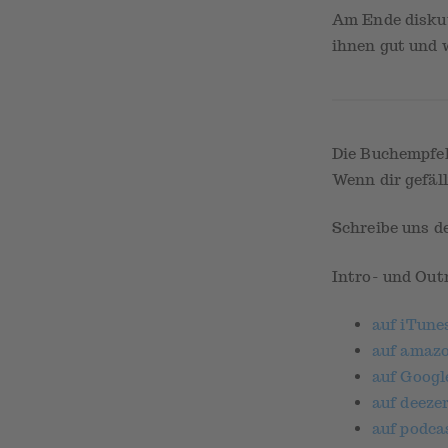
Am Ende diskut
ihnen gut und w
Die Buchempfeh
Wenn dir gefäll
Schreibe uns d
Intro- und Out
auf iTune
auf amaz
auf Googl
auf deeze
auf podca