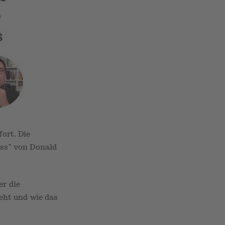
ort. Die
ess” von Donald
r die
eht und wie das